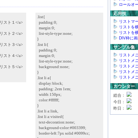
ロールオ
応用技
.list{
リストマ
e">リスト１</a>
padding:0;
リストを横に
margin:0;
リストを横に
e">リスト２</a>
list-style-type:none;
DIV枠に
}
e">リスト３</a>
.list li{
サンプル集
padding:0;
リストメニ
e">リスト４</a>
margin:0;
リストメニ
list-style-type:none;
リストメニ
e">リスト５</a>
background:none;
リストメニ
}
リストメニ
.list li a{
display:block;
カウンター
padding:.2em 1em;
width:150px;
総合：
color:#ffffff;
今日：
}
昨日：
.list li a:link,
.list li a:visited{
text-decoration:none;
background-color:#003399;
border-left:7px solid #0099cc;