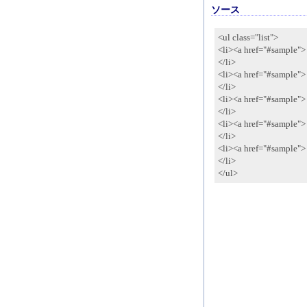
ソース
<ul class="list">
<li><a href="#sampl
</li>
<li><a href="#sampl
</li>
<li><a href="#sampl
</li>
<li><a href="#sampl
</li>
<li><a href="#sampl
</li>
</ul>